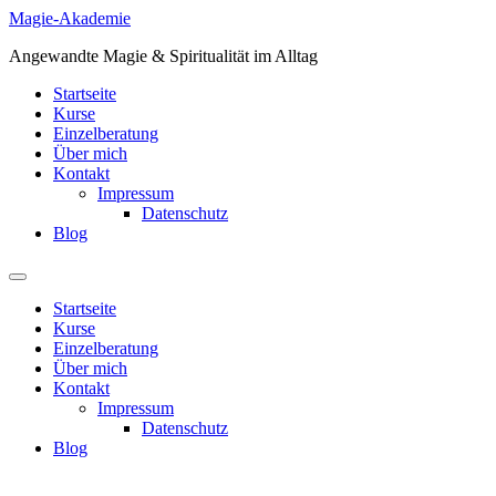
Zum
Magie-Akademie
Inhalt
Angewandte Magie & Spiritualität im Alltag
springen
Startseite
Kurse
Einzelberatung
Über mich
Kontakt
Impressum
Datenschutz
Blog
Startseite
Kurse
Einzelberatung
Über mich
Kontakt
Impressum
Datenschutz
Blog