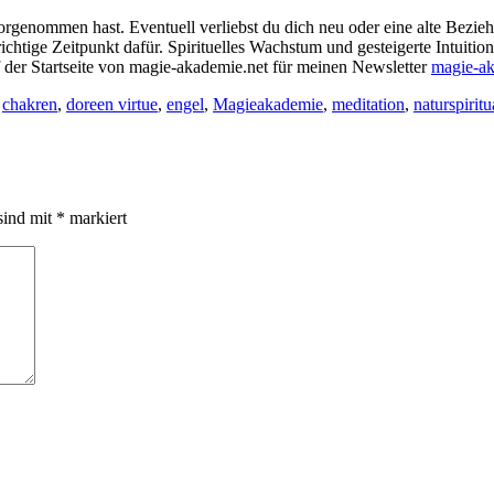
orgenommen hast. Eventuell verliebst du dich neu oder eine alte Bezieh
htige Zeitpunkt dafür. Spirituelles Wachstum und gesteigerte Intuition 
 der Startseite von magie-akademie.net für meinen Newsletter
magie-ak
,
chakren
,
doreen virtue
,
engel
,
Magieakademie
,
meditation
,
naturspiritua
sind mit
*
markiert