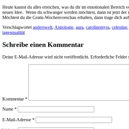
Heute kannst du alles erreichen, was du dir im emotionalen Bereich v
neuen Idee. Wenn du schwanger werden möchtest, dann ist jetzt der ric
Möchtest du die Gratis-Wochenvorschau erhalten, dann trage dich auf
Verschlagwortet
anderswelt
,
Astrologie
,
aura
,
carolinemyss
,
celestine
tagesqualität
Schreibe einen Kommentar
Deine E-Mail-Adresse wird nicht veröffentlicht.
Erforderliche Felder 
Kommentar
*
Name
*
E-Mail-Adresse
*