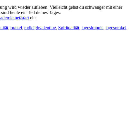
ung wird wieder aufleben. Vielleicht gehst du schwanger mit einer
sind heute ein Teil deines Tages.
ademie.net/start
ein.
lität
,
orakel
,
radleighvalentine
,
Spiritualität
,
tagesimpuls
,
tagesorakel
,