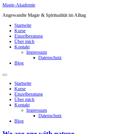
Zum
Magie-Akademie
Inhalt
Angewandte Magie & Spiritualität im Alltag
springen
Startseite
Kurse
Einzelberatung
Über mich
Kontakt
Impressum
Datenschutz
Blog
Startseite
Kurse
Einzelberatung
Über mich
Kontakt
Impressum
Datenschutz
Blog
We are one with nature