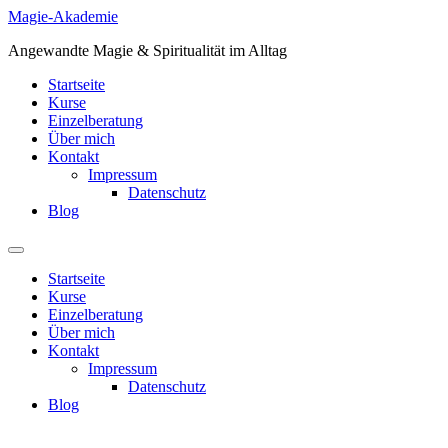
Zum
Magie-Akademie
Inhalt
Angewandte Magie & Spiritualität im Alltag
springen
Startseite
Kurse
Einzelberatung
Über mich
Kontakt
Impressum
Datenschutz
Blog
Startseite
Kurse
Einzelberatung
Über mich
Kontakt
Impressum
Datenschutz
Blog