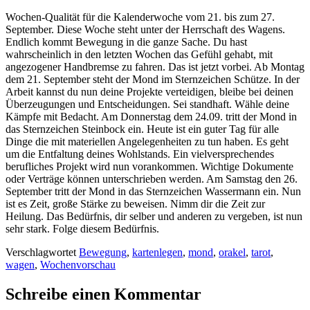
Wochen-Qualität für die Kalenderwoche vom 21. bis zum 27.
September. Diese Woche steht unter der Herrschaft des Wagens.
Endlich kommt Bewegung in die ganze Sache. Du hast
wahrscheinlich in den letzten Wochen das Gefühl gehabt, mit
angezogener Handbremse zu fahren. Das ist jetzt vorbei. Ab Montag
dem 21. September steht der Mond im Sternzeichen Schütze. In der
Arbeit kannst du nun deine Projekte verteidigen, bleibe bei deinen
Überzeugungen und Entscheidungen. Sei standhaft. Wähle deine
Kämpfe mit Bedacht. Am Donnerstag dem 24.09. tritt der Mond in
das Sternzeichen Steinbock ein. Heute ist ein guter Tag für alle
Dinge die mit materiellen Angelegenheiten zu tun haben. Es geht
um die Entfaltung deines Wohlstands. Ein vielversprechendes
berufliches Projekt wird nun vorankommen. Wichtige Dokumente
oder Verträge können unterschrieben werden. Am Samstag den 26.
September tritt der Mond in das Sternzeichen Wassermann ein. Nun
ist es Zeit, große Stärke zu beweisen. Nimm dir die Zeit zur
Heilung. Das Bedürfnis, dir selber und anderen zu vergeben, ist nun
sehr stark. Folge diesem Bedürfnis.
Verschlagwortet
Bewegung
,
kartenlegen
,
mond
,
orakel
,
tarot
,
wagen
,
Wochenvorschau
Schreibe einen Kommentar