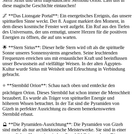
Stern Sirius und dem majestätischen Sternbild Orion. Lass uns in
diese magische Geschichte eintauchen!
🌌 **Das Lionsgate Portal**: Ein energetisches Ereignis, das unsere
spirituellen Sinne weckt. Der 8. August markiert den Moment, in
dem dieses kosmische Fenster weit aufgeht. Ein Ruf aus den Tiefen
des Universums, der uns ermutigt, unsere Herzen für die positiven
Energien zu öffnen, die auf uns warten.
🌟 **Stern Sirius**: Dieser helle Stern wird oft als die spirituelle
Sonne unseres Sonnensystems angesehen. Seine leuchtenden
Frequenzen erreichen uns mit erstaunlicher Kraft und beeinflussen
unser Bewusstsein auf vielfältige Weisen. In der alten Ägypten-
Kultur wurde Sirius mit Weisheit und Erleuchtung in Verbindung
gebracht.
⭐ **Sternbild Orion**: Schau nach oben und entdecke den
prächtigen Orion. Dieses Sternbild hat schon immer die Menschheit
bezaubert. Es wurde als Träger von spiritueller Energie und
höherem Wissen betrachtet. In der Tat sind die Pyramiden von
Gizeh in perfekter Ausrichtung zu diesem bemerkenswerten
Sternbild erbaut.
🔮 **Die Pyramiden-Ausrichtung**: Die Pyramiden von Gizeh
sind mehr als nur architektonische Meisterwerke. Sie sind in einer