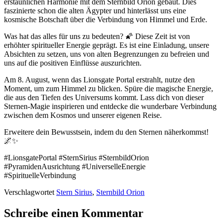
erstaunlichen Harmonie mit dem Sternbild Orion gebaut. Dies
faszinierte schon die alten Ägypter und hinterlässt uns eine
kosmische Botschaft über die Verbindung von Himmel und Erde.
Was hat das alles für uns zu bedeuten? 🌠 Diese Zeit ist von
erhöhter spiritueller Energie geprägt. Es ist eine Einladung, unsere
Absichten zu setzen, uns von alten Begrenzungen zu befreien und
uns auf die positiven Einflüsse auszurichten.
Am 8. August, wenn das Lionsgate Portal erstrahlt, nutze den
Moment, um zum Himmel zu blicken. Spüre die magische Energie,
die aus den Tiefen des Universums kommt. Lass dich von dieser
Sternen-Magie inspirieren und entdecke die wunderbare Verbindung
zwischen dem Kosmos und unserer eigenen Reise.
Erweitere dein Bewusstsein, indem du den Sternen näherkommst!
🌌✨
#LionsgatePortal #SternSirius #SternbildOrion
#PyramidenAusrichtung #UniverselleEnergie
#SpirituelleVerbindung
Verschlagwortet
Stern Sirius
,
Sternbild Orion
Schreibe einen Kommentar