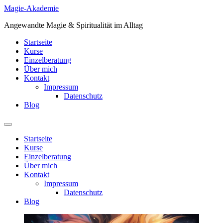
Zum
Magie-Akademie
Inhalt
Angewandte Magie & Spiritualität im Alltag
springen
Startseite
Kurse
Einzelberatung
Über mich
Kontakt
Impressum
Datenschutz
Blog
Startseite
Kurse
Einzelberatung
Über mich
Kontakt
Impressum
Datenschutz
Blog