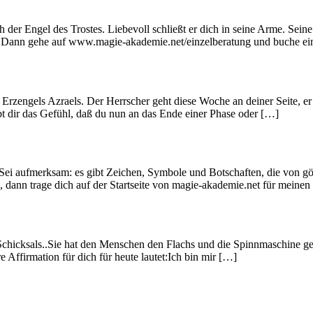
 der Engel des Trostes. Liebevoll schließt er dich in seine Arme. Sein
age? Dann gehe auf www.magie-akademie.net/einzelberatung und buche ei
Erzengels Azraels. Der Herrscher geht diese Woche an deiner Seite, er 
bt dir das Gefühl, daß du nun an das Ende einer Phase oder […]
. Sei aufmerksam: es gibt Zeichen, Symbole und Botschaften, die von g
dann trage dich auf der Startseite von magie-akademie.net für meinen 
s Schicksals..Sie hat den Menschen den Flachs und die Spinnmaschine ges
 Affirmation für dich für heute lautet:Ich bin mir […]