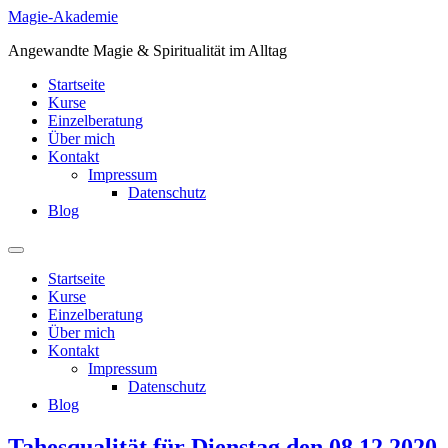
Zum
Magie-Akademie
Inhalt
Angewandte Magie & Spiritualität im Alltag
springen
Startseite
Kurse
Einzelberatung
Über mich
Kontakt
Impressum
Datenschutz
Blog
Startseite
Kurse
Einzelberatung
Über mich
Kontakt
Impressum
Datenschutz
Blog
Tahesqualität für Dienstag den 08.12.2020