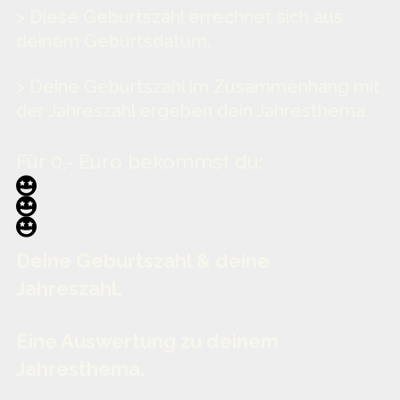
> Diese Geburtszahl errechnet sich aus
deinem Geburtsdatum.
> Deine Geburtszahl im Zusammenhang mit
der Jahreszahl ergeben dein Jahresthema.
Für 0,- Euro bekommst du:
Deine Geburtszahl & deine
Jahreszahl.
Eine Auswertung zu deinem
Jahresthema.