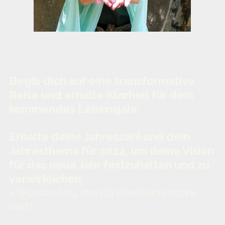
Begib dich auf eine transformative
Reise und erhalte Klarheit für dein
kommendes Lebensjahr.
Erhalte deine Jahreszahl und dein
Jahresthema für 2024, um deine Vision
für das neue Jahr festzuhalten und zu
verwirklichen.
> Wusstest du, das du eine Geburtszahl
hast?