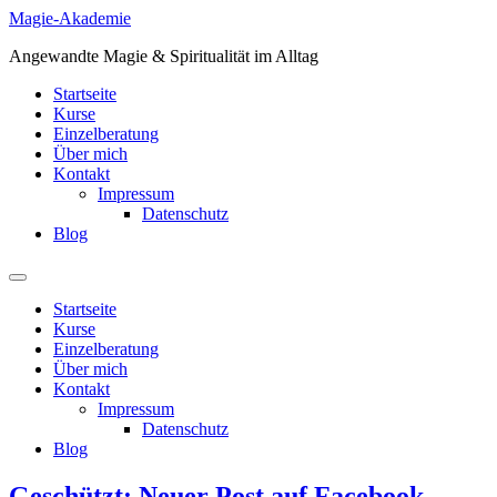
Zum
Magie-Akademie
Inhalt
Angewandte Magie & Spiritualität im Alltag
springen
Startseite
Kurse
Einzelberatung
Über mich
Kontakt
Impressum
Datenschutz
Blog
Startseite
Kurse
Einzelberatung
Über mich
Kontakt
Impressum
Datenschutz
Blog
Geschützt: Neuer Post auf Facebook