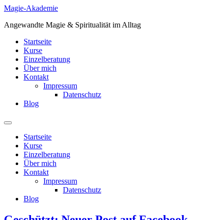
Zum
Magie-Akademie
Inhalt
Angewandte Magie & Spiritualität im Alltag
springen
Startseite
Kurse
Einzelberatung
Über mich
Kontakt
Impressum
Datenschutz
Blog
Startseite
Kurse
Einzelberatung
Über mich
Kontakt
Impressum
Datenschutz
Blog
Geschützt: Neuer Post auf Facebook