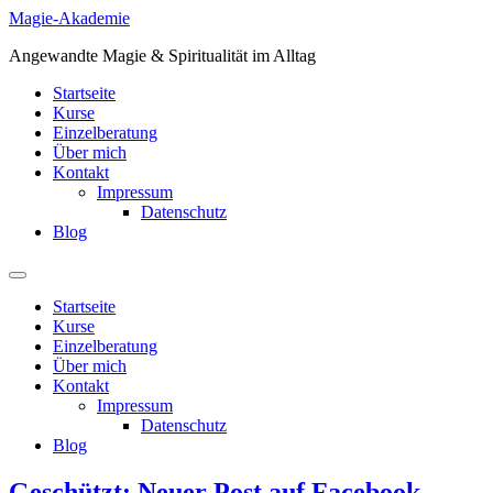
Zum
Magie-Akademie
Inhalt
Angewandte Magie & Spiritualität im Alltag
springen
Startseite
Kurse
Einzelberatung
Über mich
Kontakt
Impressum
Datenschutz
Blog
Startseite
Kurse
Einzelberatung
Über mich
Kontakt
Impressum
Datenschutz
Blog
Geschützt: Neuer Post auf Facebook