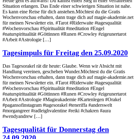
Heute geht es aufwärts! Du kannst einen Sieg in einer verfahrenen
Situation erlangen. Das Ende einer schwierigen Situation ist nahe.
Es kann eine Reise für dich anstehen.Möchtest du die Gratis
Wochenvorschau erhalten, dann trage dich auf magie-akademie.net
für meinen Newsletter ein. #Tarot #Riderwaite #tagesqualität
#Wochenvorschau #Spiritualität #meditation #Engel
#naturspiritualität #Göttinnen #Runen #Crowley #zigeunertarot
#Arbeit #Astrologie […]
Tagesimpuls fūr Freitag den 25.09.2020
Das Tagesorakel rät dir heute: Glaube. Wenn wir Absicht mit
Handlung vereinen, geschehen Wunder.Möchtest du die Gratis
Wochenvorschau erhalten, dann trage dich auf magie-akademie.net
für meinen Newsletter ein. #Tarot #Riderwaite #tagesqualität
#Wochenvorschau #Spiritualität #meditation #Engel
#naturspiritualität #Göttinnen #Runen #Crowley #zigeunertarot
#Arbeit #Astrologie #Magieakademie #Kartenlegen #Orakel
#pagansofinstagram #tagesorakel #teneriffa #anderswelt
#morgangreer #radleighvalentine #reiki #chakren #aura
#wendyandrew […]
Tagesqualität für Donnerstag den
24.09.2020