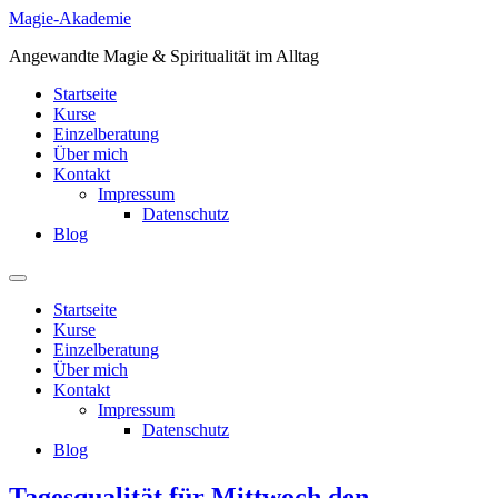
Zum
Magie-Akademie
Inhalt
Angewandte Magie & Spiritualität im Alltag
springen
Startseite
Kurse
Einzelberatung
Über mich
Kontakt
Impressum
Datenschutz
Blog
Startseite
Kurse
Einzelberatung
Über mich
Kontakt
Impressum
Datenschutz
Blog
Tagesqualität für Mittwoch den